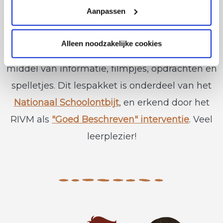
lespakket is voor leerlingen die op de
Aanpassen
basisschool of al in de brugklas zitten. Met
Ontbijt aan de Basis leren leerlingen over het
Alleen noodzakelijke cookies
belang van een goed en gezond ontbijt, door
middel van informatie, filmpjes, opdrachten en
spelletjes. Dit lespakket is onderdeel van het
Nationaal Schoolontbijt
, en erkend door het
RIVM als
"Goed Beschreven" interventie
. Veel
leerplezier!