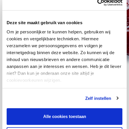
Deze site maakt gebruik van cookies
Brugklas
Om je persoonlijker te kunnen helpen, gebruiken wij
cookies en vergelijkbare technieken. Hiermee
verzamelen we persoonsgegevens en volgen je
internetgedrag binnen deze website. Zo kunnen wij de
inhoud van nieuwsbrieven en andere communicatie
aanpassen aan je interesses en wensen. Heb je dit liever
niet? Dan kun je onderaan onze site altijd je
cookievoorkeuren wijzigen.
Ontbijt aan de Basis
Zelf instellen
De dag starten met een gezond ontbijt:
waarom is dat eigenlijk zo belangrijk? En hoe
Alle cookies toestaan
ziet een gezond ontbijt er dan uit? Dit