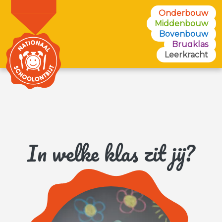
Onderbouw
Middenbouw
Bovenbouw
Brugklas
Leerkracht
In welke klas zit jij?